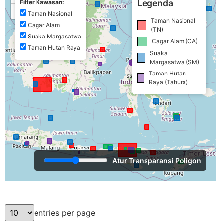
Legenda
Filter Kawasan:
−
Taman Nasional
Taman Nasional
Cagar Alam
(TN)
Suaka Margasatwa
Cagar Alam (CA)
Taman Hutan Raya
Suaka
Margasatwa (SM)
Taman Hutan
Raya (Tahura)
Atur Transparansi Poligon
entries per page